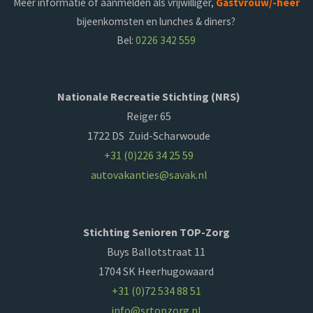
Meer informatie of aanmelden als vrijwilliger,
Gastvrouw/-heer
bijeenkomsten en lunches & diners?
Bel:
0226 342 559
Nationale Recreatie Stichting (NRS)
Reiger 65
1722 DS Zuid-Scharwoude
+31 (0)226 34 25 59
autovakanties@savak.nl
Stichting Senioren TOP-Zorg
Buys Ballotstraat 11
1704 SK Heerhugowaard
+31 (0)72 534 88 51
info@srtopzorg.nl