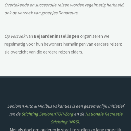
Overtekende en succesvolle reizen worden regelmatig herhaald,
ook op verzoek van groepjes Donateurs.
Op verzoek
van
Bejaardeninstellingen
organiseren we
regelmatig voor hun bewoners herhalingen van eerdere reizen:
zie overzicht van die eerdere reizen elders.
Senioren Auto & Minibus Vakanties is een gezamenlijk initiatief
van de
Stichting SeniorenTOP-Zorg
en de
Nationale Recreatie
Stichting (NRS)
.
Met als doel om ouderen in staat te stellen zo lang mogelijk