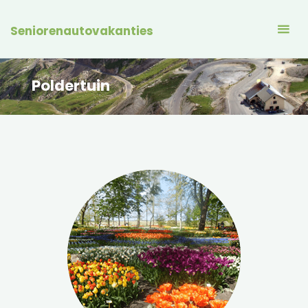
Seniorenautovakanties
Poldertuin