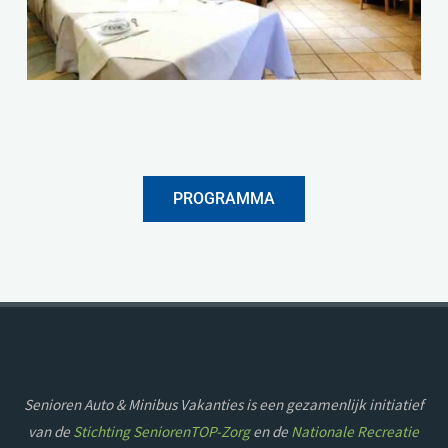
PROGRAMMA
Senioren Auto & Minibus Vakanties is een gezamenlijk initiatief
van de
Stichting SeniorenTOP-Zorg
en de
Nationale Recreatie